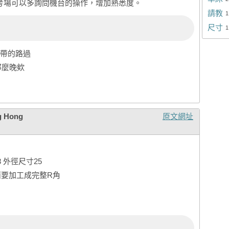
到考場可以多詢問機台的操作，增加熟悉度。
請教
1
尺寸
1
記帶的路過
那麼晚欸
g Hong
原文網址
 外徑尺寸25
裡面要加工成完整R角