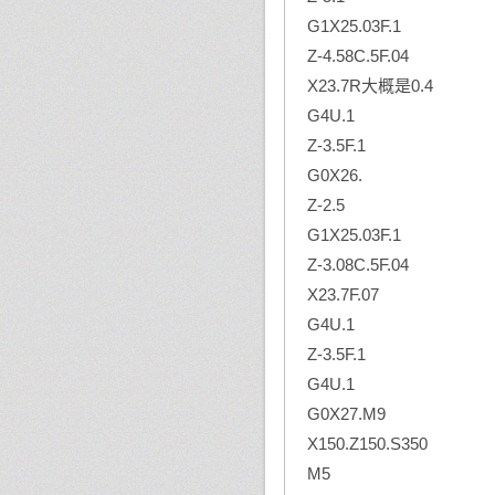
G1X25.03F.1
Z-4.58C.5F.04
X23.7R大概是0.4
G4U.1
Z-3.5F.1
G0X26.
Z-2.5
G1X25.03F.1
Z-3.08C.5F.04
X23.7F.07
G4U.1
Z-3.5F.1
G4U.1
G0X27.M9
X150.Z150.S350
M5