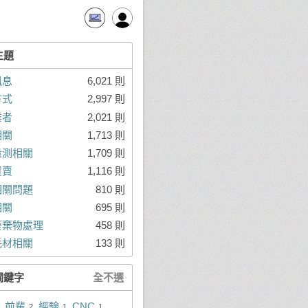
主題
訊息
6,021 則
方式
2,997 則
業者
2,021 則
相關
1,713 則
量測相關
1,709 則
買賣
1,116 則
相關問題
810 則
相關
695 則
廢棄物處理
458 則
耗材相關
133 則
關鍵字
全不選
前輩
經驗
CNC
2
1
1