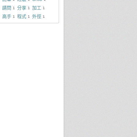
請問
分享
加工
1
1
1
高手
程式
外徑
1
1
1