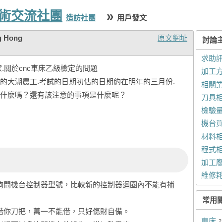
技術交流社團
»
造訪社團
用戶發文
g Hong
原文網址
討論
求助
.關於cnc車床乙級檢定的問題
加工
的大湖農工.考試的日期初估的日期約在明年的三月份.
相關
什麼嗎？還有該注意的事項是什麼呢？
刀具
檢驗
機台
材料
程式
加工
維修
科詢問機台控制器型號，比較新的控制器迴圈內不能有補
常用
意借你刀把，萬一不能借，只好傷財自備。
車床
2