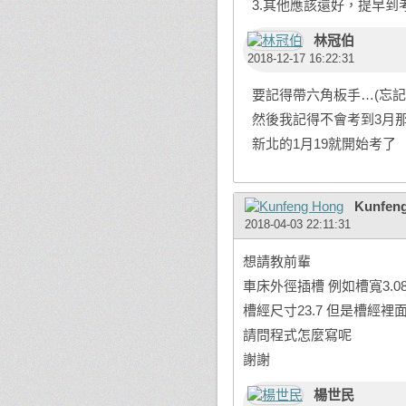
3.其他應該還好，提早
林冠伯
2018-12-17 16:22:31
要記得帶六角板手…(忘
然後我記得不會考到3月
新北的1月19就開始考了
Kunfen
2018-04-03 22:11:31
想請教前輩
車床外徑插槽 例如槽寬3.08
槽經尺寸23.7 但是槽經
請問程式怎麼寫呢
謝謝
楊世民