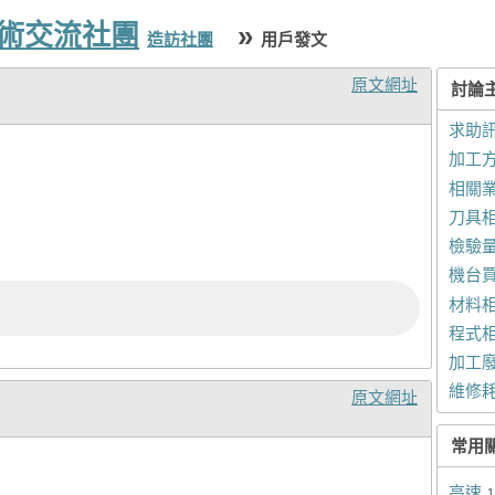
技術交流社團
»
造訪社團
用戶發文
原文網址
討論
求助
加工
相關
刀具
檢驗
機台
材料
程式
加工
維修
原文網址
常用
高速
1