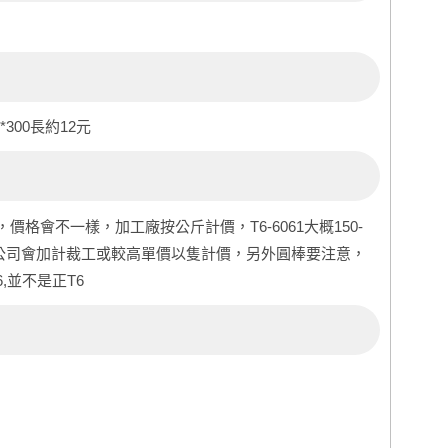
5*300長約12元
格會不一樣，加工廠按公斤計價，T6-6061大概150-
般公司會加計裁工或較高單價以隻計價，另外圓棒要注意，
,並不是正T6