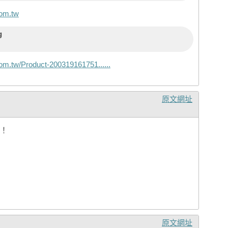
com.tw
g
om.tw/Product-200319161751......
原文網址
！
原文網址