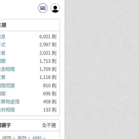
主題
訊息
6,021 則
方式
2,997 則
業者
2,021 則
相關
1,713 則
量測相關
1,709 則
買賣
1,116 則
相關問題
810 則
相關
695 則
廢棄物處理
458 則
耗材相關
133 則
關鍵字
全不選
請問
趨勢
材料
1
1
1