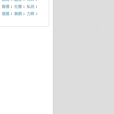
報價
社團
私訊
1
1
1
德國
鎢鋼
刀桿
1
1
1
1