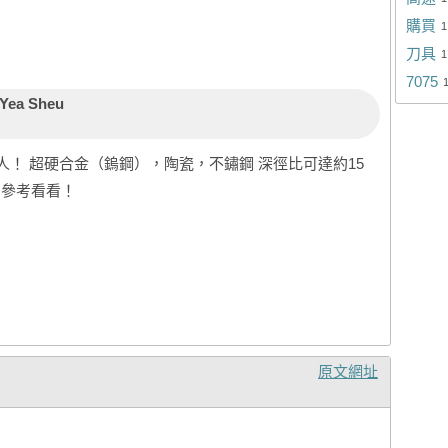
購買
1
刀具
1
7075
Yea Sheu
！ 超硬合金（鎢鋼），陶瓷，不鏽鋼 深徑比可達約15
 ,參考看看！
原文網址