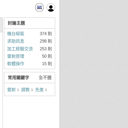
討論主題
機台組裝
374 則
求助訊息
298 則
加工經驗交流
253 則
雷射原理
50 則
軟體操作
15 則
常用關鍵字
全不選
雷射
請教
先進
1
1
1