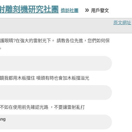
雷射雕刻機研究社團
»
造訪社團
用戶發文
原文網址
護眼睛?在強大的雷射光下。 請教各位先進，您們如何保
。
射鏡我都用木板擋住 噴頭有時也會加木板擋溢光
，不如在使用前先確認光路 ，不要讓雷射亂打
ang