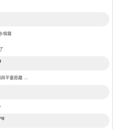
水噴霧
了
g
頭與平臺距離 …
，
ing