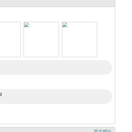
g
原文網址