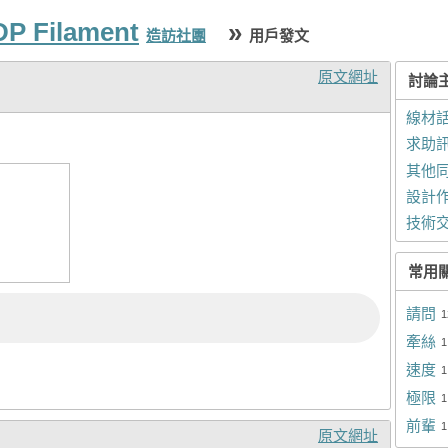
P Filament
»
造訪社團
用戶發文
原文網址
討論
線材
求助
其他
設計
技術
常用
請問
1
牽絲
1
速度
1
極限
1
前輩
1
原文網址