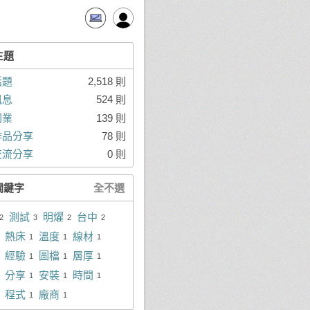
主題
話題
2,518 則
訊息
524 則
同業
139 則
作品分享
78 則
交流分享
0 則
關鍵字
全不選
測試
明燿
台中
2
3
2
2
熱床
溫度
線材
1
1
1
經驗
圖檔
層厚
1
1
1
分享
安裝
時間
1
1
1
程式
廠商
1
1