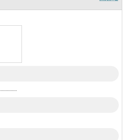
........