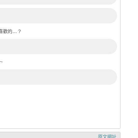
歡的… ?
~
原文網址