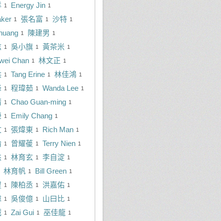
洋
Energy Jin
1
1
ker
張名富
沙特
1
1
1
huang
陳建男
1
1
志
吳小旗
黃茶米
1
1
1
wei Chan
林文正
1
1
洪
Tang Erine
林佳鴻
1
1
1
峰
程瑋茹
Wanda Lee
1
1
1
清
Chao Guan-ming
1
1
榮
Emily Chang
1
1
文
張煒東
Rich Man
1
1
1
倫
曾耀葰
Terry Nien
1
1
1
杰
林育玄
李自淀
1
1
1
林育帆
Bill Green
1
1
璽
陳柏丞
洪嘉佑
1
1
1
偉
吳俊億
山曰比
1
1
1
誠
Zai Gui
巫佳龍
1
1
1