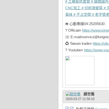
# 工廠製造直營
# 誠徵國
CNC加工
# 切削液變質
#
臭味
# 不占空間
# 老字號
☎️ 心動專線04-25205630
? Official»
https://www.king
✉️ E-mail»service@kingni
♻️ Taiwan trade»
https://oi
? Youtube»
https://www.y
趙世喬
2020-03-27 11:59:10