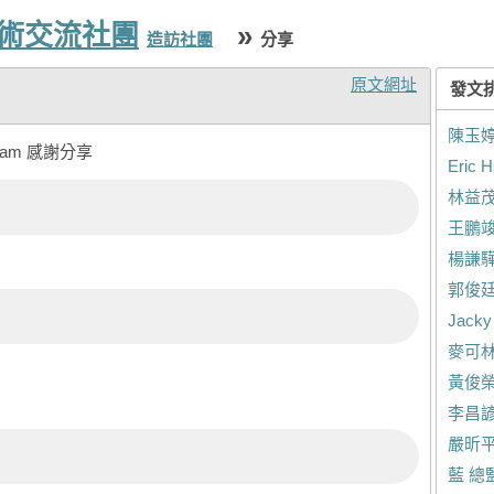
技術交流社團
»
造訪社團
分享
原文網址
發文
陳玉
cam 感謝分享
Eric H
林益
王鵬
楊謙
郭俊
Jacky
麥可
黃俊
李昌
嚴昕
藍 總