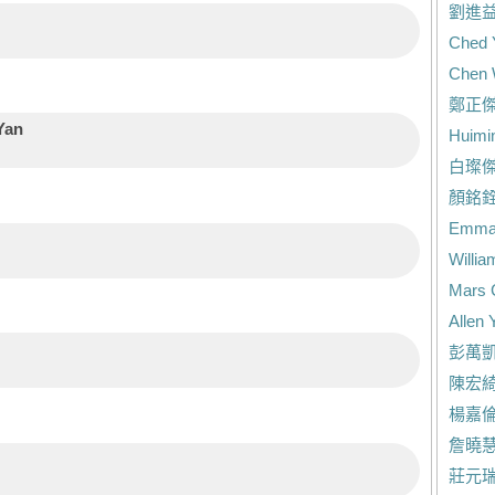
劉進
Ched 
Chen 
鄭正
Yan
Huimi
白璨
顏銘
Emma
Willia
Mars 
Allen 
彭萬
陳宏
楊嘉
詹曉
莊元