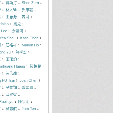
宣
賈斯汀
Shen Zern
1
1
1
澄
林大衛
郭康毅
1
1
1
路
王志源
森哥
1
1
1
Hsiao
馬兒
1
1
 Lee
余遠河
1
1
Yea Sheu
Katie Chen
1
1
穎
莊裕祥
Marlon Ho
1
1
1
ong Yu
陳學宏
1
1
憲
田珷鈞
1
1
nhuang Huang
筱銘兒
1
1
達
黃信龍
1
1
g FU Tsai
Joan Chen
1
1
達
吳智翔
曾繁恩
1
1
1
彬
邱建智
1
1
Ruei Lyu
陳景明
1
1
仁
吳志航
Jam Ten
1
1
1