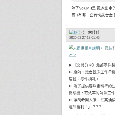
除了VoluMill是"離家
寨' !有哪一套有切鈦合金
林佳佳
2020-03-27 17:01:43
冠佳
2:12
▶️ 《交機分享》北部零件
⏩ 廠內十幾台銑床工作母
腐蝕、零件損耗。
⏩ 為了提供客戶更精準的
循環機，有效率的解決工件
⏩ 讓胡老闆大讚「在高油
達到獲利！」 ? ? ?