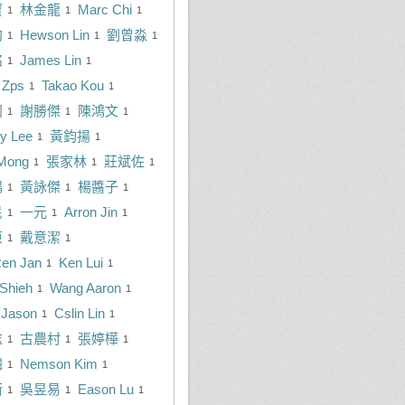
寶
林金龍
Marc Chi
1
1
1
約
Hewson Lin
劉曾淼
1
1
1
銘
James Lin
1
1
t Zps
Takao Kou
1
1
闳
謝勝傑
陳鴻文
1
1
1
y Lee
黃鈞揚
1
1
Mong
張家林
莊斌佐
1
1
1
鴻
黃詠傑
楊醬子
1
1
1
民
一元
Arron Jin
1
1
1
原
戴意潔
1
1
en Jan
Ken Lui
1
1
 Shieh
Wang Aaron
1
1
 Jason
Cslin Lin
1
1
志
古農村
張婷樺
1
1
1
麟
Nemson Kim
1
1
衛
吳昱易
Eason Lu
1
1
1