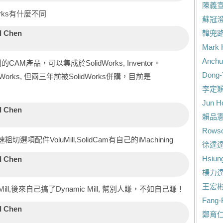
陳義
orks有什麼不同
蘇冠
l Chen
韓兜
Mark 
Anchu
的CAM產品，可以集成於SolidWorks, Inventor。
Dong-
dWorks, 但兩三年前被SolidWorks併購，目前是
李定
Jun H
l Chen
賴品
Rowso
選項配件VoluMill,SolidCam有自己的iMachining
徐達
Hsiun
l Chen
楊力
王宏
uMill,後來自己搞了Dynamic Mill, 幫別人賺，不如自己賺！
Fang-
l Chen
鄭育