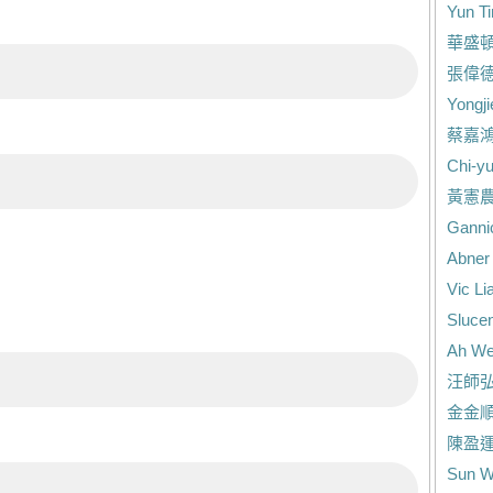
Yun T
華盛
張偉
Yongj
蔡嘉
Chi-y
黃憲
Ganni
Abner
Vic Li
Sluce
Ah We
汪師
金金
陳盈
Sun 