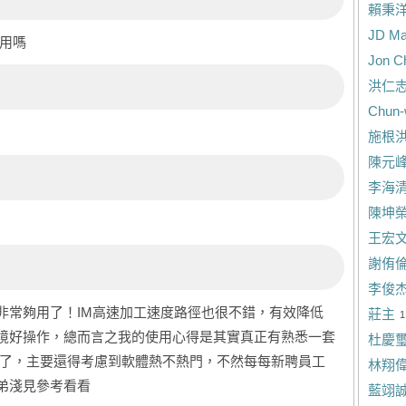
賴秉
JD Ma
用嗎
Jon C
洪仁
Chun-
施根
陳元
李海
陳坤
王宏
謝侑
李俊
非常夠用了！IM高速加工速度路徑也很不錯，有效降低
莊主
1
境好操作，總而言之我的使用心得是其實真正有熟悉一套
杜慶
付了，主要還得考慮到軟體熱不熱門，不然每每新聘員工
林翔
弟淺見參考看看
藍翊