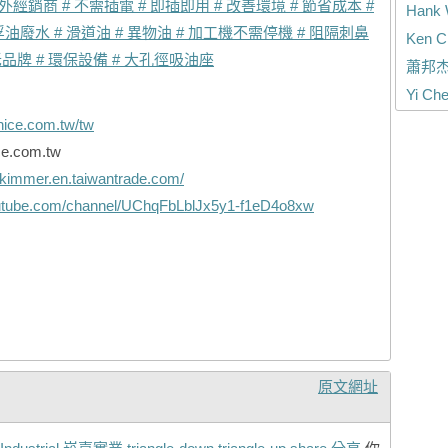
內外經銷商
# 不需插電
# 即插即用
# 改善環境
# 節省成本
#
Hank
 浮油廢水
# 滑道油
# 異物油
# 加工機不需停機
# 阻隔刺鼻
Ken C
老品牌
# 環保設備
# 大孔徑吸油座
蕭邦
Yi Ch
nice.com.tw/tw
ce.com.tw
lskimmer.en.taiwantrade.com/
outube.com/channel/UChqFbLblJx5y1-f1eD4o8xw
原文網址