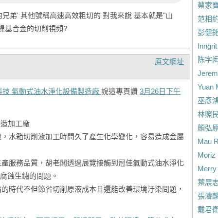
蔡家
出走的兄弟' 其他號稱高速高效粗切的 對我來說 基本就是"山
范相
 鎳基合金的切削視頻?
彭健
Inngri
陈字
原文網址
Jerem
Yuan 
科技 氣動式油水淨化設備製造廠
說這專頁讚
3月26日下午
巫彥
林照
製造加工廠
顏弘
機，水箱切削液加工時間久了產生化學變化，容易造成金屬
Mau R
Moriz
生產服務品質，胡老闆透過展覽接觸到冠佳氣動式油水淨化
Merry
腐蝕生鏽的問題。
葉展
價的時代不但節省切削原液成本且還能改善環境汙染問題，
張濬
戴君