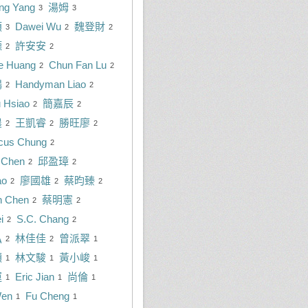
ing Yang
湯姆
3
3
頓
Dawei Wu
魏登財
3
2
2
德
許安安
2
2
ie Huang
Chun Fan Lu
2
2
鴻
Handyman Liao
2
2
u Hsiao
簡嘉辰
2
2
農
王凱睿
勝旺廖
2
2
2
cus Chung
2
 Chen
邱盈璋
2
2
ao
廖國雄
蔡昀臻
2
2
2
n Chen
蔡明憲
2
2
i
S.C. Chang
2
2
弘
林佳佳
曾派翠
2
2
1
順
林文駿
黃小峻
1
1
1
運
Eric Jian
尚倫
1
1
1
Wen
Fu Cheng
1
1