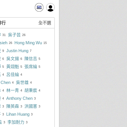
排行
全不選
婷
吳子芸
31
26
sieh
Hong Ming Wu
26
15
茂
Justin Hung
9
7
竣
吳文揚
陳信吉
6
6
5
驊
黃翊魁
張席綸
5
5
5
廷
呂佳綸
4
4
 Chen
吳世雄
4
4
林
林一青
胡秉宸
4
4
4
榮
Anthony Chen
4
3
諺
陳英森
洪國憲
3
3
3
平
Lihan Huang
3
3
監
李加耐力
3
3