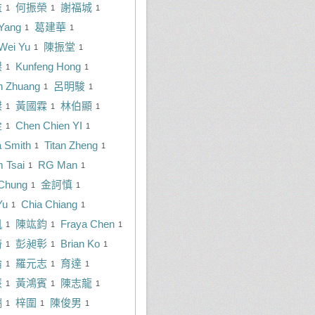
益
何振榮
謝福城
1
1
1
Yang
葛建華
1
1
Wei Yu
陳振堂
1
1
傑
Kunfeng Hong
1
1
n Zhuang
呂明駿
1
1
傑
黃國霖
林伯顯
1
1
1
銓
Chen Chien YI
1
1
 Smith
Titan Zheng
1
1
m Tsai
RG Man
1
1
Chung
金訶慎
1
1
Yu
Chia Chiang
1
1
凱
陳竑鈞
Fraya Chen
1
1
1
綺
彭昶彰
Brian Ko
1
1
1
倫
羅元志
育達
1
1
1
慧
黃鴻賓
陳志龍
1
1
1
瑞
梓圍
陳俊男
1
1
1