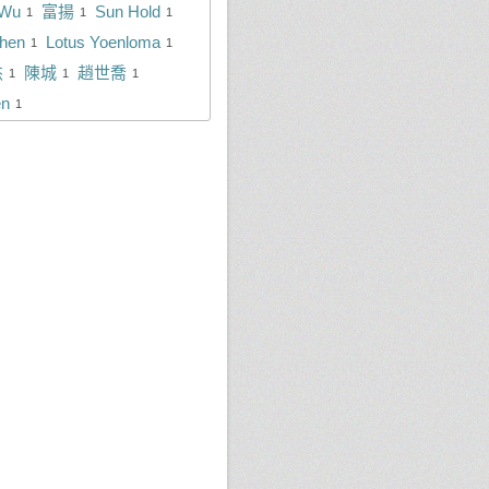
 Wu
富揚
Sun Hold
1
1
1
hen
Lotus Yoenloma
1
1
杰
陳城
趙世喬
1
1
1
en
1