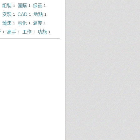
組裝
團購
保養
1
1
1
安裝
CAD
地點
1
1
1
燒焦
融化
溫度
1
1
1
行
高手
工作
功能
1
1
1
1