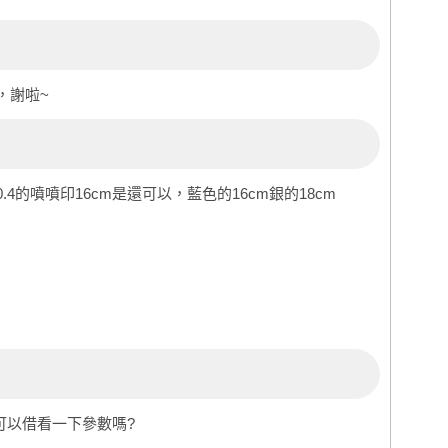
，謝啦~
4的噴噴印16cm是還可以，藍色的16cm銀的18cm
!可以借看一下參數嗎?