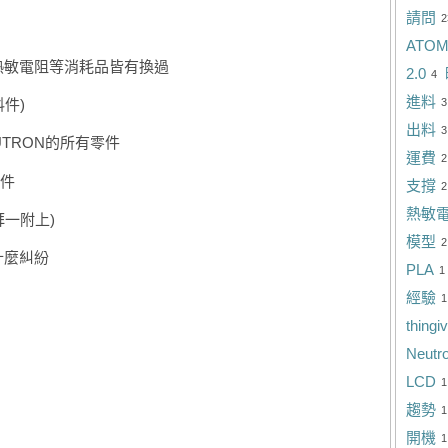
請問
2
ATO
熱敏電阻等消耗品皆有換過
2.0
4
進料
3
件)
出料
3
TRON的所有零件
運費
2
件
支撐
2
熱敏
拜一附上)
模型
2
什麼糾紛
PLA
1
經驗
1
thingi
Neutr
LCD
1
趨勢
1
開機
1