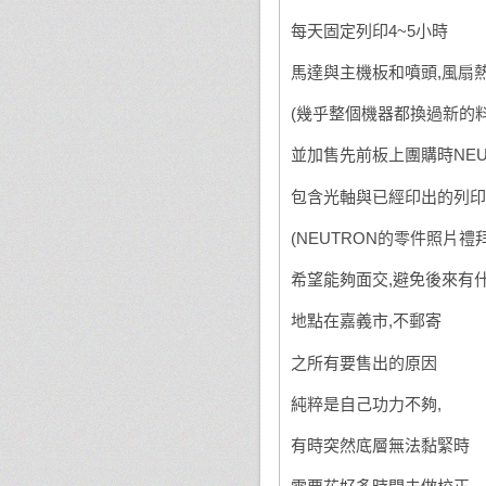
每天固定列印4~5小時
馬達與主機板和噴頭,風扇
(幾乎整個機器都換過新的料
並加售先前板上團購時NEU
包含光軸與已經印出的列印
(NEUTRON的零件照片禮
希望能夠面交,避免後來有
地點在嘉義市,不郵寄
之所有要售出的原因
純粹是自己功力不夠,
有時突然底層無法黏緊時