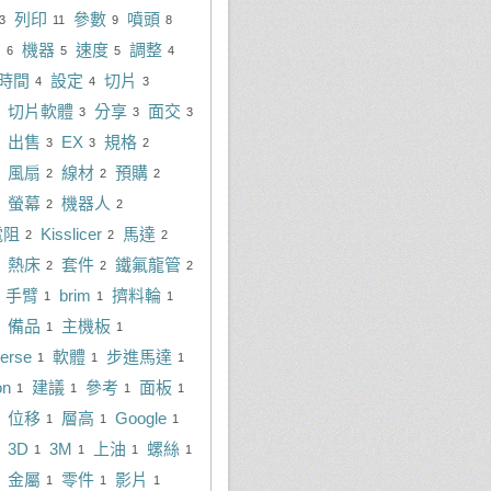
列印
參數
噴頭
3
11
9
8
M
機器
速度
調整
6
5
5
4
時間
設定
切片
4
4
3
切片軟體
分享
面交
3
3
3
出售
EX
規格
3
3
2
風扇
線材
預購
2
2
2
螢幕
機器人
2
2
電阻
Kisslicer
馬達
2
2
2
熱床
套件
鐵氟龍管
2
2
2
手臂
brim
擠料輪
1
1
1
備品
主機板
1
1
verse
軟體
步進馬達
1
1
1
on
建議
參考
面板
1
1
1
1
位移
層高
Google
1
1
1
3D
3M
上油
螺絲
1
1
1
1
金屬
零件
影片
1
1
1