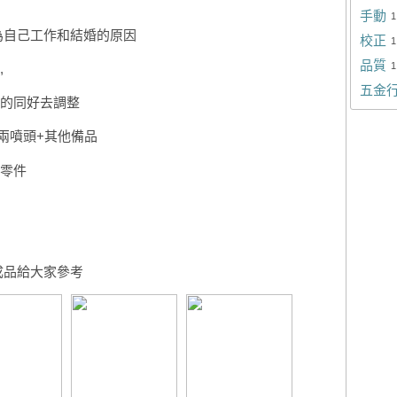
手動
1
為自己工作和結婚的原因
校正
1
品質
1
,
五金
的同好去調整
 +兩噴頭+其他備品
裝零件
成品給大家參考