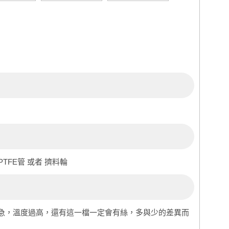
PTFE管 或者 擠料輪
急，溫度過高，還有這一檔一定會有絲，多與少的差異而