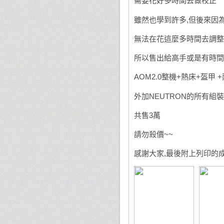
需要花好多時間去做校正
雖然也學到許多,但後來因
無法在花這麼多時間去調整
所以售出給高手或是有時間
AOM2.0整機+熱床+盔甲
外加NEUTRON的所有組
共售3萬
請勿殺價~~
感謝大家,最後附上列印的