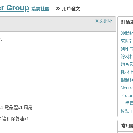
er Group
»
造訪社團
用戶發文
原文網址
討論
硬體組
,
求助
列印
線材
切片
耗材 
韌體
Neut
Prot
二手
1 電晶體x1 風扇
後製
半罐和保養油x1
常用