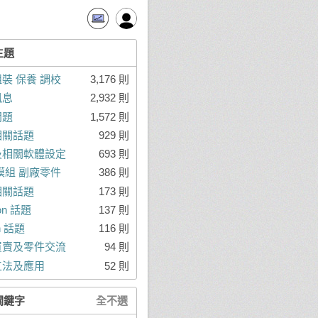
主題
裝 保養 調校
3,176 則
訊息
2,932 則
問題
1,572 則
相關話題
929 則
及相關軟體設定
693 則
模組 副廠零件
386 則
相關話題
173 則
ron 話題
137 則
on 話題
116 則
買賣及零件交流
94 則
工法及應用
52 則
關鍵字
全不選