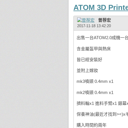
ATOM 3D Print
曾荐宏
2017-11-18 13:42:20
出售一台ATOM2.0成機一台
含金屬盔甲與熱床
皆已經安裝好
並附上嫁妝
mk3噴頭 0.4mm x1
mk2噴頭 0.4mm x1
擠料輪x1 進料手臂x1 銀幕x
保養神油(最近才找到><)x
購入時間約兩年