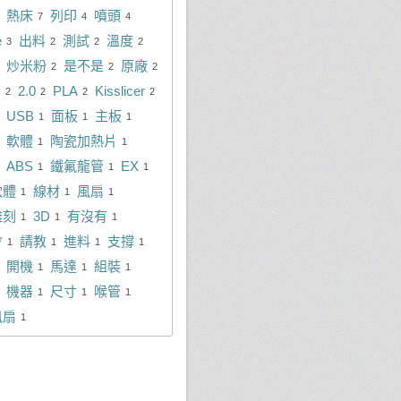
熱床
列印
噴頭
7
4
4
e
出料
測試
溫度
3
2
2
2
炒米粉
是不是
原廠
2
2
2
M
2.0
PLA
Kisslicer
2
2
2
2
USB
面板
主板
1
1
1
軟體
陶瓷加熱片
1
1
ABS
鐵氟龍管
EX
1
1
1
軟體
線材
風扇
1
1
1
雕刻
3D
有沒有
1
1
1
會
請教
進料
支撐
1
1
1
1
開機
馬達
組裝
1
1
1
機器
尺寸
喉管
1
1
1
風扇
1