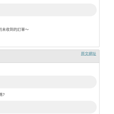
先前未收到的訂單～
原文網址
嗎?