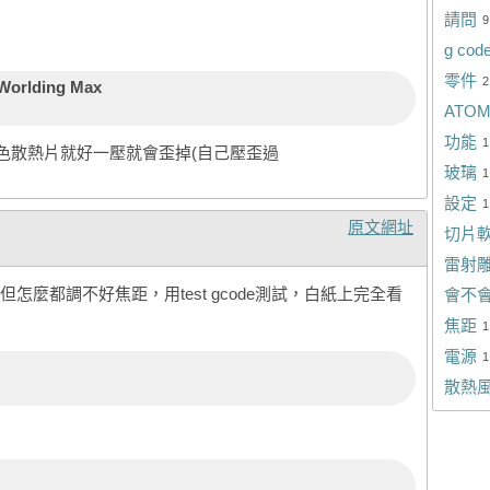
請問
9
g cod
零件
2
Worlding Max
ATO
功能
1
色散熱片就好一壓就會歪掉(自己壓歪過
玻璃
1
設定
1
原文網址
切片
雷射
怎麼都調不好焦距，用test gcode測試，白紙上完全看
會不
焦距
1
電源
1
散熱