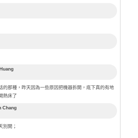
 Huang
話的那種，昨天因為一些原因把機器拆開，底下真的有地
開熱床了
n Chang
天別開；