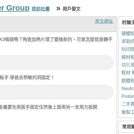
er Group
»
造訪社團
用戶發文
原文網址
討論
硬體組
K3噴頭嗎？陶瓷加熱片壞了要換新的，可是怎麼就是轉不
求助
列印
線材
切片
耗材 
板手 穿過去熱敏的洞固定！
韌體
Neut
Prot
二手
金屬要先用扳手固定住然後上面用另一支用力扳開
後製
常用