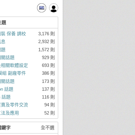
主題
裝 保養 調校
3,176 則
訊息
2,932 則
問題
1,572 則
相關話題
929 則
及相關軟體設定
693 則
模組 副廠零件
386 則
相關話題
173 則
ron 話題
137 則
on 話題
116 則
買賣及零件交流
94 則
工法及應用
52 則
關鍵字
全不選