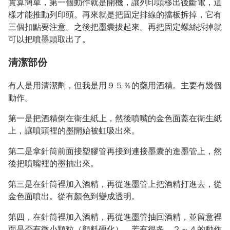
實算簡單，第一個動作就是開機，讓列印頭移出後斷電，這
樣才能推動列印頭。再來就是把固定排線的擋板拆掉，它有
三個扣點要注意。之後把墨囊拔起來。再把固定螺絲拆掉就
可以把噴墨頭取出了。
清潔部份
有人是用清潔劑，但我是用９５％的藥用酒精。主要有幾個
動作。
第一是把酒精倒在衛生紙上，然後噴嘴的金色面蓋在衛生紙
上，讓噴頭裡的墨開始被虹吸出來。
第二是拿針筒前面接塑膠管再接到連接墨囊的進墨管上，然
後把噴嘴裡的墨抽出來。
第三是在針筒裡加入酒精，再從進墨管上把酒精打進去，從
金色面噴出。從有顏色到變成透明。
第四，在針筒裡加入酒精，再從進墨管抽回酒精，並留意裡
面是否有微小顆粒（顏料硬化），若有很多，２～４的動作