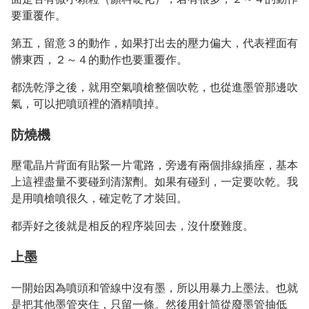
要重覆作。
第五，留意３的動作，如果打出去的壓力偏大，代表裡面有
髒東西，２～４的動作也要重覆作。
都洗乾淨之後，就用空氣噴槍整個吹乾，也從進墨管那邊吹
氣，可以把噴頭裡的酒精噴掉。
防燒機
壓電晶片背面有貼緊一片電路，旁邊有兩個排線插座，基本
上這裡盡量不要碰到清潔劑。如果有碰到，一定要吹乾。我
是用噴槍噴很久，確定乾了才裝回。
都弄好之後就是相反的程序裝回去，沒什麼難度。
上墨
一開始因為噴頭和管線中沒有墨，所以用暴力上墨法。也就
是把其他墨管夾住，只留一條。然後用針筒從廢墨管抽低