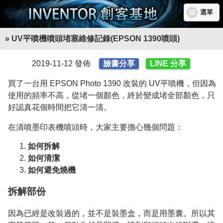
選單
» UV平噴機噴頭堵塞維修記錄(EPSON 1390噴頭)
2019-11-12 發佈
臉書分享
LINE 分享
買了一台用 EPSON Photo 1390 改裝的 UV平噴機，但因為
使用的頻率不高，從堵一個顏色，終於變成堵全部顏色，只
好認真花個時間把它清一清。
在清噴墨印表機噴頭時，大家主要擔心幾個問題：
如何拆解
如何清潔
如何避免燒機
拆解部份
因為已經是改裝過的，並不是裝墨盒，而是用墨囊。所以其